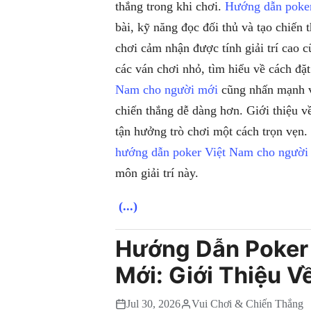
thắng trong khi chơi.
Hướng dẫn poke
bài, kỹ năng đọc đối thủ và tạo chiến 
chơi cảm nhận được tính giải trí cao 
các ván chơi nhỏ, tìm hiểu về cách đặ
Nam cho người mới
cũng nhấn mạnh vi
chiến thắng dễ dàng hơn. Giới thiệu v
tận hưởng trò chơi một cách trọn vẹn.
hướng dẫn poker Việt Nam cho người
môn giải trí này.
(...)
Hướng Dẫn Poker
Mới: Giới Thiệu V
Jul 30, 2026
Vui Chơi & Chiến Thắng