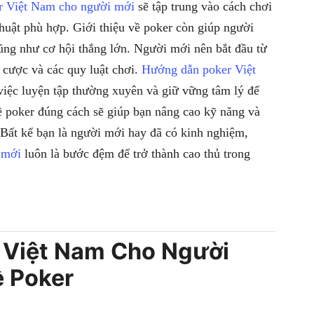
r Việt Nam cho người mới
sẽ tập trung vào cách chơi
thuật phù hợp. Giới thiệu về poker còn giúp người
cũng như cơ hội thắng lớn. Người mới nên bắt đầu từ
t cược và các quy luật chơi.
Hướng dẫn poker Việt
ệc luyện tập thường xuyên và giữ vững tâm lý để
ề poker đúng cách sẽ giúp bạn nâng cao kỹ năng và
 Bất kể bạn là người mới hay đã có kinh nghiệm,
 mới
luôn là bước đệm để trở thành cao thủ trong
 Việt Nam Cho Người
ề Poker