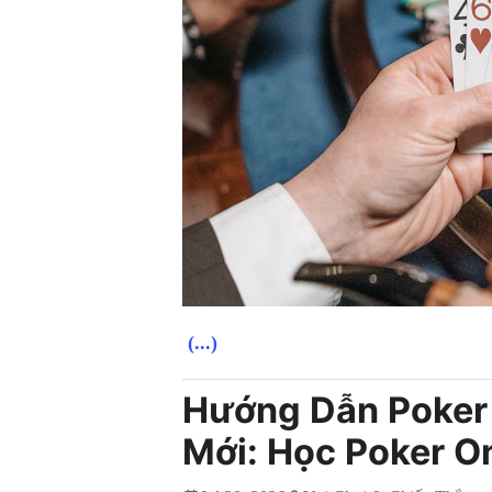
(...)
Hướng Dẫn Poker
Mới: Học Poker O