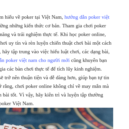
m hiểu về poker tại Việt Nam,
hướng dẫn poker việt
ững những kiến thức cơ bản. Tham gia chơi poker
 năng và trải nghiệm thực tế. Khi học poker online,
chơi uy tín và rèn luyện chiến thuật chơi bài một cách
 hãy tập trung vào việc hiểu luật chơi, các dạng bài,
n poker việt nam cho người mới
cũng khuyên bạn
ia các bàn chơi thực tế để tích lũy kinh nghiệm.
ẽ trở nên thuận tiện và dễ dàng hơn, giúp bạn tự tin
hớ rằng, chơi poker online không chỉ về may mắn mà
 bài tốt. Vì vậy, hãy kiên trì và luyện tập thường
 poker Việt Nam.