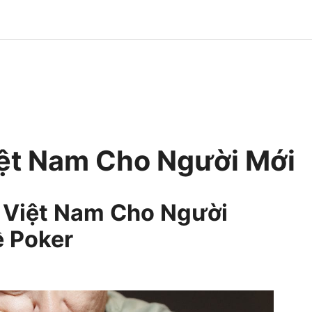
ệt Nam Cho Người Mới
 Việt Nam Cho Người
ề Poker