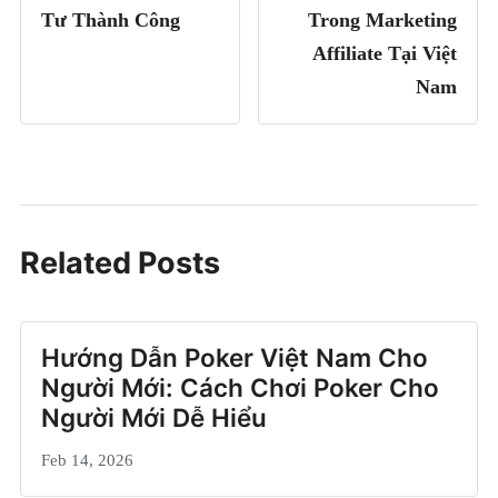
Tư Thành Công
Trong Marketing
Affiliate Tại Việt
Nam
Related Posts
Hướng Dẫn Poker Việt Nam Cho
Người Mới: Cách Chơi Poker Cho
Người Mới Dễ Hiểu
Feb 14, 2026