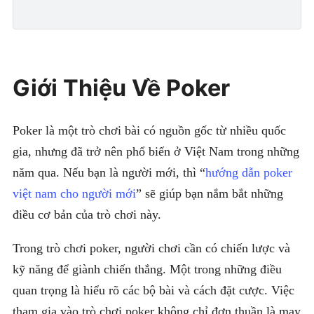
Giới Thiệu Về Poker
Poker là một trò chơi bài có nguồn gốc từ nhiều quốc
gia, nhưng đã trở nên phổ biến ở Việt Nam trong những
năm qua. Nếu bạn là người mới, thì “
hướng dẫn poker
việt nam cho người mới
” sẽ giúp bạn nắm bắt những
điều cơ bản của trò chơi này.
Trong trò chơi poker, người chơi cần có chiến lược và
kỹ năng để giành chiến thắng. Một trong những điều
quan trọng là hiểu rõ các bộ bài và cách đặt cược. Việc
tham gia vào trò chơi poker không chỉ đơn thuần là may